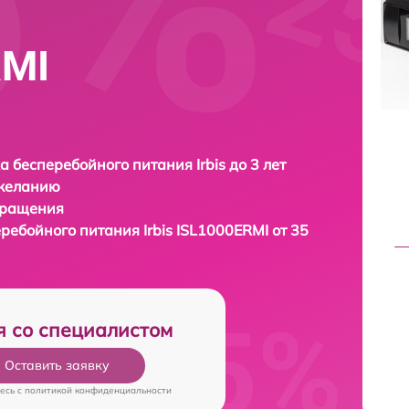
RMI
а бесперебойного питания Irbis до 3 лет
 желанию
бращения
еребойного питания
Irbis ISL1000ERMI от 35
я со специалистом
Оставить заявку
есь c
политикой конфиденциальности