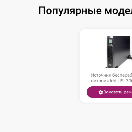
Популярные модел
Источник беспере
питания Irbis ISL3
Заказать рем