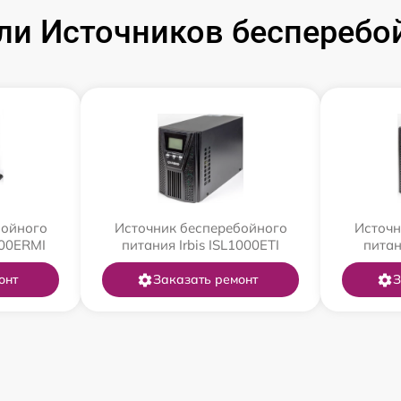
и Источников бесперебойн
бойного
Источник бесперебойного
Источн
000ERMI
питания Irbis ISL1000ETI
питан
онт
Заказать ремонт
З