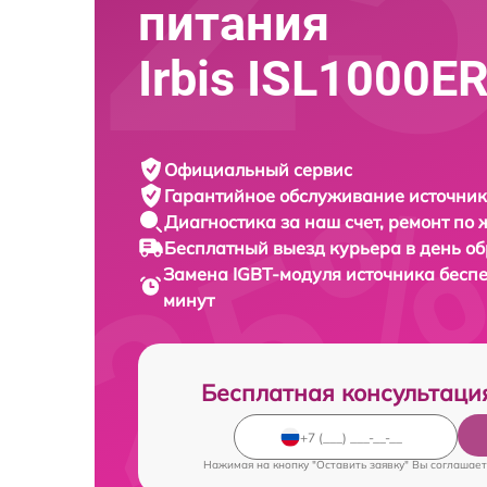
питания
Irbis ISL1000E
Официальный сервис
Гарантийное обслуживание
источник
Диагностика за наш счет,
ремонт по
Бесплатный выезд курьера
в день о
Замена IGBT-модуля источника бесп
минут
Бесплатная консультаци
Нажимая на кнопку "Оставить заявку" Вы соглашает