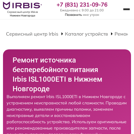
+7 (831) 231-09-76
Ежедневно с 9:00 до 21:00
Сервисный центр Irbis
в
Позвонить
мне утром
Нижнем Новгороде
Сервисный центр Irbis
Каталог устройств
Ремонт 
Ремонт источника
бесперебойного питания
Irbis ISL1000ETI в Нижнем
Новгороде
Выполняем ремонт Irbis ISL1000ETI в Нижнем Новгороде с
устранением неисправностей любой сложности. Проводим
диагностику, выявляем причины поломки, заменяем
неисправные детали и восстанавливаем
работоспособность устройства. Используем оригинальные
или рекомендованные производителем запчасти, после