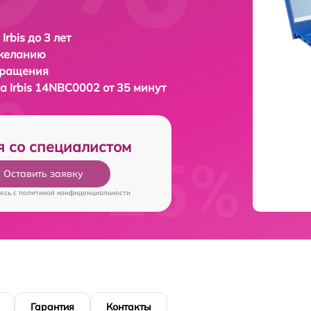
Irbis до 3 лет
 желанию
бращения
ка
Irbis 14NBC0002 от 35 минут
я со специалистом
Оставить заявку
есь c
политикой конфиденциальности
Гарантия
Контакты