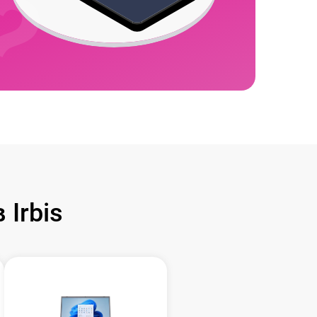
Irbis