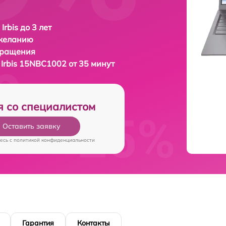
Irbis до 3 лет
 желанию
бращения
а
Irbis 15NBC1002 от 35 минут
я со специалистом
Оставить заявку
есь c
политикой конфиденциальности
Гарантия
Контакты