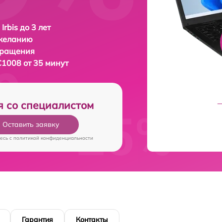
Irbis до 3 лет
 желанию
бращения
C1008 от 35 минут
я со специалистом
Оставить заявку
есь c
политикой конфиденциальности
Гарантия
Контакты