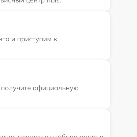
нта и приступим к
ы получите официальную
езет технику в удобное место и