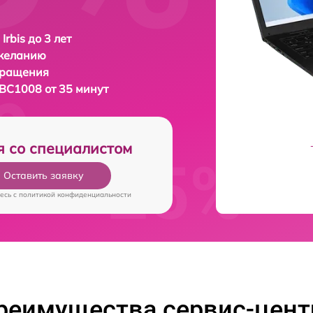
Irbis до 3 лет
 желанию
бращения
NBC1008 от 35 минут
я со специалистом
Оставить заявку
есь c
политикой конфиденциальности
реимущества сервис-цент