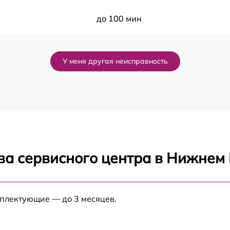
до 100 мин
до 50 мин
У меня другая неисправность
до 120 мин
до 70 мин
до 80 мин
ва сервисного центра в Нижнем
до 60 мин
до 60 мин
мплектующие — до 3 месяцев.
до 80 мин