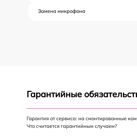
Замена микрофона
Замена оперативной памяти
Замена процессора
Замена системы охлаждения
Замена экрана
Гарантийные обязательст
Замена шлейфа матрицы
Замена разъёмов (HDMI, DVI, Дисплей
Гарантия от сервиса: на смонтированные ко
порта)
Что считается гарантийным случаем?
Замена северного моста