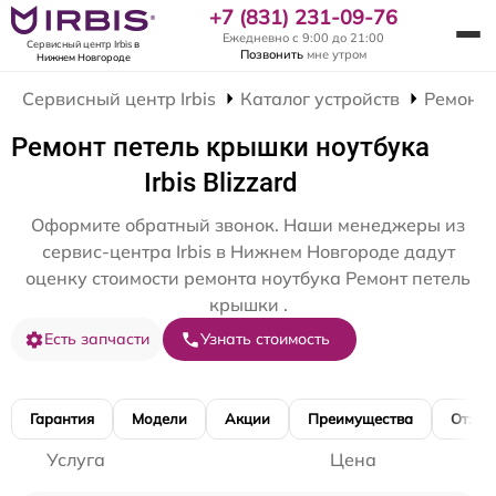
+7 (831) 231-09-76
Ежедневно с 9:00 до 21:00
Сервисный центр Irbis
в
Позвонить
мне утром
Нижнем Новгороде
Сервисный центр Irbis
Каталог устройств
Ремонт 
Ремонт петель крышки ноутбука
Irbis Blizzard
Оформите обратный звонок. Наши менеджеры из
сервис-центра Irbis в Нижнем Новгороде дадут
оценку стоимости ремонта ноутбука Ремонт петель
крышки .
Есть запчасти
Узнать стоимость
Гарантия
Модели
Акции
Преимущества
Отзы
Услуга
Цена