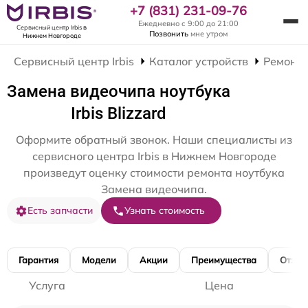
+7 (831) 231-09-76
Ежедневно с 9:00 до 21:00
Сервисный центр Irbis
в
Позвонить
мне утром
Нижнем Новгороде
Сервисный центр Irbis
Каталог устройств
Ремонт 
Замена видеочипа ноутбука
Irbis Blizzard
Оформите обратный звонок. Наши специалисты из
сервисного центра Irbis в Нижнем Новгороде
произведут оценку стоимости ремонта ноутбука
Замена видеочипа.
Есть запчасти
Узнать стоимость
Гарантия
Модели
Акции
Преимущества
Отзы
Услуга
Цена