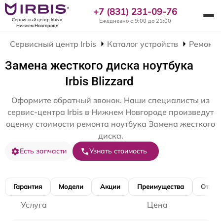
+7 (831) 231-09-76
Сервисный центр Irbis
в
Ежедневно с 9:00 до 21:00
Нижнем Новгороде
Сервисный центр Irbis
Каталог устройств
Ремонт 
Замена жесткого диска ноутбука
Irbis Blizzard
Оформите обратный звонок. Наши специалисты из
сервис-центра Irbis в Нижнем Новгороде произведут
оценку стоимости ремонта ноутбука Замена жесткого
диска.
Есть запчасти
Узнать стоимость
Гарантия
Модели
Акции
Преимущества
Отзы
Услуга
Цена