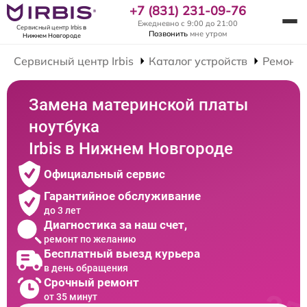
+7 (831) 231-09-76
Ежедневно с 9:00 до 21:00
Сервисный центр Irbis
в
Позвонить
мне утром
Нижнем Новгороде
Сервисный центр Irbis
Каталог устройств
Ремонт 
Замена материнской платы
ноутбука
Irbis в Нижнем Новгороде
Официальный сервис
Гарантийное обслуживание
до 3 лет
Диагностика за наш счет,
ремонт по желанию
Бесплатный выезд курьера
в день обращения
Срочный ремонт
от 35 минут