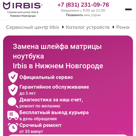
+7 (831) 231-09-76
Ежедневно с 9:00 до 21:00
Сервисный центр Irbis
в
Позвонить
мне утром
Нижнем Новгороде
Сервисный центр Irbis
Каталог устройств
Ремонт 
Замена шлейфа матрицы
ноутбука
Irbis в Нижнем Новгороде
Официальный сервис
Гарантийное обслуживание
до 3 лет
Диагностика за наш счет,
ремонт по желанию
Бесплатный выезд курьера
в день обращения
Срочный ремонт
от 35 минут