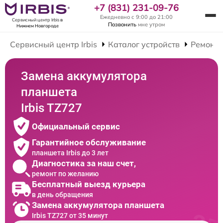
+7 (831) 231-09-76
Ежедневно с 9:00 до 21:00
Сервисный центр Irbis
в
Позвонить
мне утром
Нижнем Новгороде
Сервисный центр Irbis
Каталог устройств
Ремонт
Замена аккумулятора
планшета
Irbis TZ727
Официальный сервис
Гарантийное обслуживание
планшета Irbis до 3 лет
Диагностика за наш счет,
ремонт по желанию
Бесплатный выезд курьера
в день обращения
Замена аккумулятора планшета
Irbis TZ727 от 35 минут