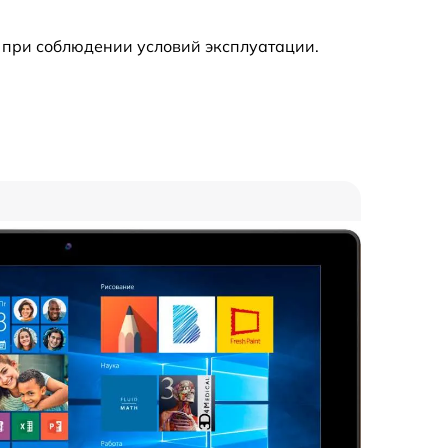
 при соблюдении условий эксплуатации.
1500 р
2100 р
1500 р
900 р
1300 р
1500 р
1500 р
1800 р