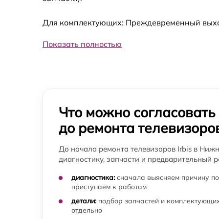
Для комплектующих: Преждевременный выход 
Замена блока питания телевизора Irbis
Показать полностью
Замена контроллера питания
(мультиконтроллера) телевизора Irbis
Замена подсветки телевизора Irbis
Прошивка / разблокировка телевизора Irbis
Что можно согласовать
до ремонта телевизоро
Замена сигнальной платы телевизора Irbis
До начала ремонта телевизоров Irbis в Ниж
диагностику, запчасти и предварительный р
Замена резистора телевизора Irbis
диагностика:
сначала выясняем причину по
приступаем к работам
Замена предохранителя телевизора Irbis
детали:
подбор запчастей и комплектующих
отдельно
Замена платы обработки видеосигнала