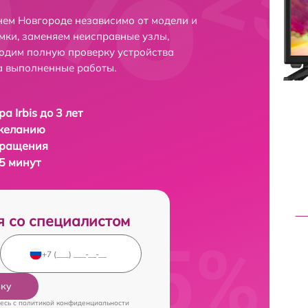
нем Новгороде независимо от модели и
мки, заменяем неисправные узлы,
одим полную проверку устройства
а выполненные работы.
а Irbis до 3 лет
 желанию
бращения
35 минут
я со специалистом
вку
есь c
политикой конфиденциальности