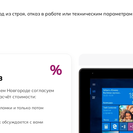
из строя, отказ в работе или техническим параметрам
от 60 мин
от 60 мин
от 60 мин
от 60 мин
%
в
от 60 мин
нем Новгороде согласуем
асчёт стоимости:
от 60 мин
ломки и только потом
от 60 мин
 обсуждается с вами
от 60 мин