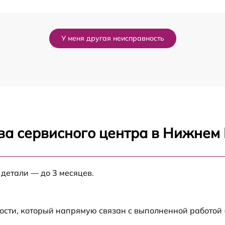
от 60 мин
У меня другая неисправность
от 60 мин
от 60 мин
от 60 мин
ва сервисного центра в Нижнем
от 60 мин
от 60 мин
 детали — до 3 месяцев.
от 60 мин
ости, который напрямую связан с выполненной работой
от 60 мин