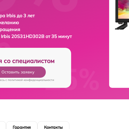
а Irbis до 3 лет
 желанию
бращения
а
Irbis 20S31HD302B от 35 минут
я со специалистом
Оставить заявку
есь c
политикой конфиденциальности
Гарантия
Контакты