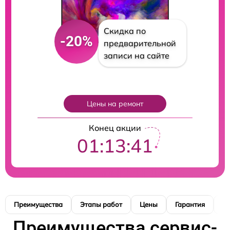
Скидка по
-20%
предварительной
записи на сайте
Цены на ремонт
Конец акции
01:13:40
Преимущества
Этапы работ
Цены
Гарантия
М
Преимущества сервис-