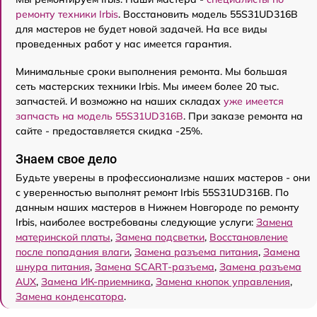
ремонту техники Irbis
. Восстановить модель 55S31UD316B
для мастеров не будет новой задачей. На все виды
проведенных работ у нас имеется гарантия.
Минимальные сроки выполнения ремонта. Мы большая
сеть мастерских техники Irbis. Мы имеем более 20 тыс.
запчастей. И возможно на наших складах
уже имеется
запчасть на модель 55S31UD316B
. При заказе ремонта на
сайте - предоставляется скидка -25%.
Знаем свое дело
Будьте уверены в профессионализме наших мастеров - они
с уверенностью выполнят ремонт Irbis 55S31UD316B. По
данным наших мастеров в Нижнем Новгороде по ремонту
Irbis, наиболее востребованы следующие услуги:
Замена
материнской платы
,
Замена подсветки
,
Восстановление
после попадания влаги
,
Замена разъема питания
,
Замена
шнура питания
,
Замена SCART-разъема
,
Замена разъема
AUX
,
Замена ИК-приемника
,
Замена кнопок управления
,
Замена конденсатора
.