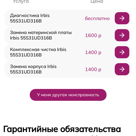
Услуга
Цена
Диагностика Irbis
бесплатно
55S31UD316B
Замена материнской платы
1600 р
Irbis 55S31UD316B
Комплексная чистка Irbis
1400 р
55S31UD316B
Замена корпуса Irbis
1400 р
55S31UD316B
У меня другая неисправность
Гарантийные обязательства